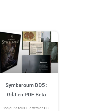
Symbaroum DD5 :
GdJ en PDF Beta
Bonjour à tous ! La version PDF