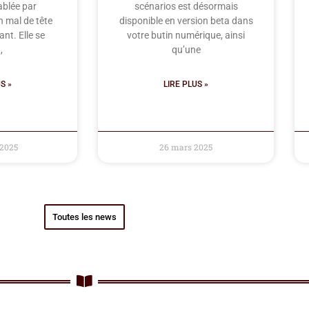
ablée par
scénarios est désormais
n mal de tête
disponible en version beta dans
nt. Elle se
votre butin numérique, ainsi
,
qu’une
S »
LIRE PLUS »
 2025
26 mars 2025
Toutes les news