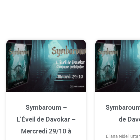
Découvrir
Découvrir
Découvrir
Symbaroum –
Symbaroum :
L’Éveil de Davokar –
de Dav
Mercredi 29/10 à
Éliana Nidel lutta