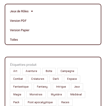
Jeux de Rôles
Version PDF
Version Papier
Toiles
Étiquettes produit
Art
Aventure
Boîte
Campagne
Combat
Créatures
Dark
Espace
Fantastique
Fantasy
Intrigue
Jeux
Magie
Monstres
Mystère
Médiéval
Pack
Post apocalyptique
Races