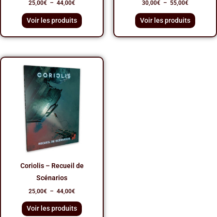
25,00
€
–
44,00
€
30,00
€
–
55,00
€
Voir les produits
Voir les produits
Plage
de
prix :
25,00€
à
44,00€
Coriolis – Recueil de
Scénarios
25,00
€
–
44,00
€
Voir les produits