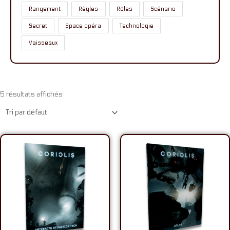
Rangement
Règles
Rôles
Scénario
Secret
Space opéra
Technologie
Vaisseaux
5 résultats affichés
Plage
Plage
de
de
prix :
prix :
7,00€
13,00€
à
à
10,00€
25,00€