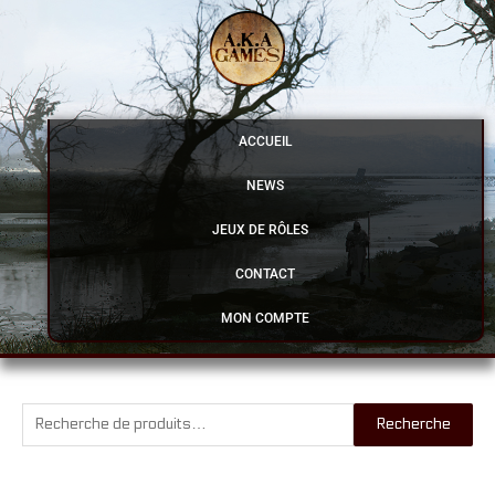
Aller
au
contenu
ACCUEIL
NEWS
JEUX DE RÔLES
CONTACT
MON COMPTE
Recherche
Recherche
pour :