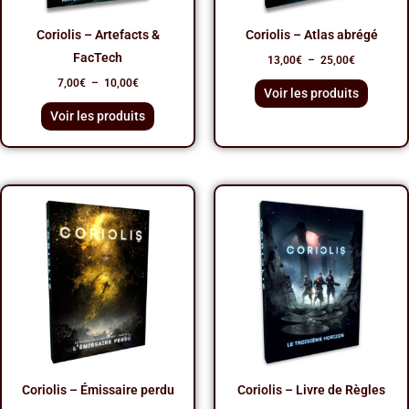
Coriolis – Artefacts &
Coriolis – Atlas abrégé
FacTech
13,00
€
–
25,00
€
7,00
€
–
10,00
€
Voir les produits
Voir les produits
Plage
Plage
de
de
prix :
prix :
25,00€
30,00€
à
à
44,00€
55,00€
Coriolis – Émissaire perdu
Coriolis – Livre de Règles