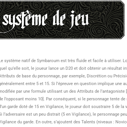
Le système natif de Symbaroum est très fluide et facile à utiliser. 
quel qu’elle soit, le joueur lance un D20 et doit obtenir un résultat in
Attributs de base du personnage, par exemple, Discrétion ou Précisio
généralement entre 5 et 15. Si l’épreuve en question implique une au
modifiée par une formule utilisant un des Attributs de l’antagoniste [
de l’opposant moins 10]. Par conséquent, si le personnage tente de se
d’un garde doté de 15 en Vigilance, le joueur doit soustraire 5 de la v
Si l’adversaire est un peu distrait (5 en Vigilance), le personnage peu
Vigilance du garde. En outre, s’ajoutent des Talents (niveaux : Novic