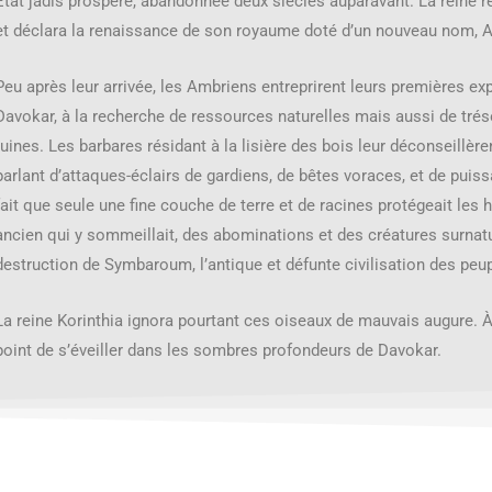
État jadis prospère, abandonnée deux siècles auparavant. La reine ren
et déclara la renaissance de son royaume doté d’un nouveau nom, Am
Peu après leur arrivée, les Ambriens entreprirent leurs premières e
Davokar, à la recherche de ressources naturelles mais aussi de trés
ruines. Les barbares résidant à la lisière des bois leur déconseillère
parlant d’attaques-éclairs de gardiens, de bêtes voraces, et de puissan
fait que seule une fine couche de terre et de racines protégeait les 
ancien qui y sommeillait, des abominations et des créatures surnature
destruction de Symbaroum, l’antique et défunte civilisation des peu
La reine Korinthia ignora pourtant ces oiseaux de mauvais augure. À
point de s’éveiller dans les sombres profondeurs de Davokar.