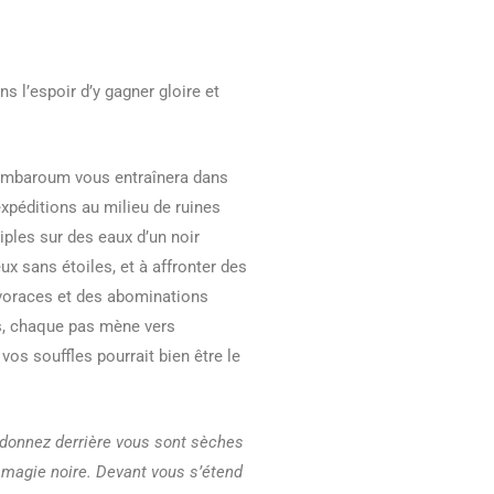
s l’espoir d’y gagner gloire et
Symbaroum vous entraînera dans
expéditions au milieu de ruines
iples sur des eaux d’un noir
x sans étoiles, et à affronter des
 voraces et des abominations
s, chaque pas mène vers
 vos souffles pourrait bien être le
ndonnez derrière vous sont sèches
a magie noire. Devant vous s’étend