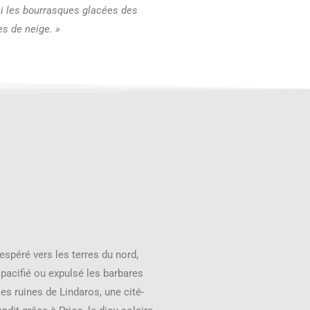
mi les bourrasques glacées des
 de neige. »
espéré vers les terres du nord,
 pacifié ou expulsé les barbares
 les ruines de Lindaros, une cité-