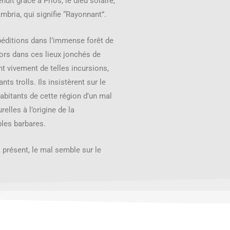
dit grâce à Prios, le dieu solaire,
bria, qui signifie “Rayonnant”.
xpéditions dans l’immense forêt de
ors dans ces lieux jonchés de
nt vivement de telles incursions,
ts trolls. Ils insistèrent sur le
habitants de cette région d’un mal
lles à l’origine de la
ples barbares.
 présent, le mal semble sur le