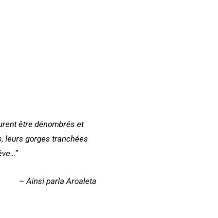
durent être dénombrés et
s, leurs gorges tranchées
êve…”
– Ainsi parla Aroaleta