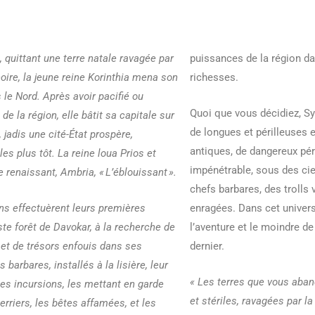
s, quittant une terre natale ravagée par
puissances de la région dan
noire, la jeune reine Korinthia mena son
richesses.
le Nord. Après avoir pacifié ou
Quoi que vous décidiez, 
e la région, elle bâtit sa capitale sur
de longues et périlleuses 
 jadis une cité-État prospère,
antiques, de dangereux pér
s plus tôt. La reine loua Prios et
impénétrable, sous des cieu
enaissant, Ambria, « L’éblouissant ».
chefs barbares, des trolls
ns effectuèrent leurs premières
enragées. Dans cet univer
te forêt de Davokar, à la recherche de
l’aventure et le moindre de
 et de trésors enfouis dans ses
dernier.
barbares, installés à la lisière, leur
« Les terres que vous aba
les incursions, les mettant en garde
et stériles, ravagées par l
erriers, les bêtes affamées, et les