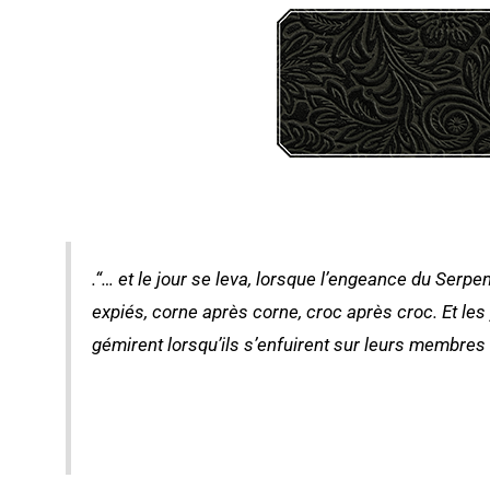
.“… et le jour se leva, lorsque l’engeance du Serp
expiés, corne après corne, croc après croc. Et le
gémirent lorsqu’ils s’enfuirent sur leurs membr