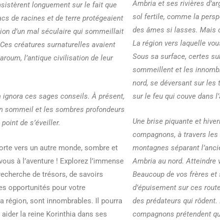
Ambria et ses rivières d’ar
insistèrent longuement sur le fait que
sol fertile, comme la pers
cs de racines et de terre protégeaient
des âmes si lasses. Mais c
gion d’un mal séculaire qui sommeillait
La région vers laquelle vou
 Ces créatures surnaturelles avaient
Sous sa surface, certes su
roum, l’antique civilisation de leur
sommeillent et les innombr
nord, se déversant sur les
a ignora ces sages conseils. À présent,
sur le feu qui couve dans l’
on sommeil et les sombres profondeurs
Une brise piquante et hiver
point de s’éveiller.
compagnons, à travers les 
rte vers un autre monde, sombre et
montagnes séparant l’anci
vous à l’aventure ! Explorez l’immense
Ambria au nord. Atteindre v
recherche de trésors, de savoirs
Beaucoup de vos frères et 
Les opportunités pour votre
d’épuisement sur ces route
a région, sont innombrables. Il pourra
des prédateurs qui rôdent. 
 aider la reine Korinthia dans ses
compagnons prétendent qu’