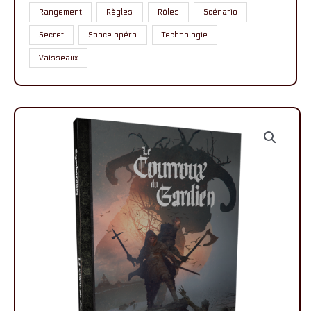
Rangement
Règles
Rôles
Scénario
Secret
Space opéra
Technologie
Vaisseaux