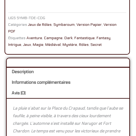
Gardien
-
UGS
SYMB-TDE-CDG
Version
Catégories
Jeux de Rôles
,
Symbaroum
,
Version Papier
,
Version
PDF)
PDF
pour
Étiquettes
Aventure
,
Campagne
,
Dark
,
Fantastique
,
Fantasy
,
19,95€
Intrigue
,
Jeux
,
Magie
,
Médiéval
,
Mystère
,
Rôles
,
Secret
Description
Informations complémentaires
Avis (0)
La pluie s’abat sur
la Place du Crapaud,
tandis que l’aube se
faufile, à peine visible, à travers des cieux lourdement
chargés. L’automne s’est installé sur Narugor et Fort
Chardon. Le temps est venu pour les victorieux de prendre