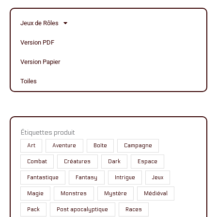
Jeux de Rôles
Version PDF
Version Papier
Toiles
Étiquettes produit
Art
Aventure
Boîte
Campagne
Combat
Créatures
Dark
Espace
Fantastique
Fantasy
Intrigue
Jeux
Magie
Monstres
Mystère
Médiéval
Pack
Post apocalyptique
Races