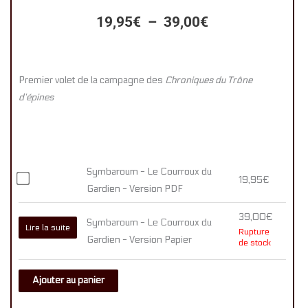
Plage
19,95
€
–
39,00
€
de
prix :
Premier volet de la campagne des
Chroniques du Trône
19,95€
d’épines
à
39,00€
Acheter
Symbaroum - Le Courroux du
19,95
€
l’un
Gardien - Version PDF
des
articles
39,00
€
Symbaroum - Le Courroux du
Lire la suite
Rupture
(Symbaroum
Gardien - Version Papier
de stock
-
Le
Ajouter au panier
Courroux
du