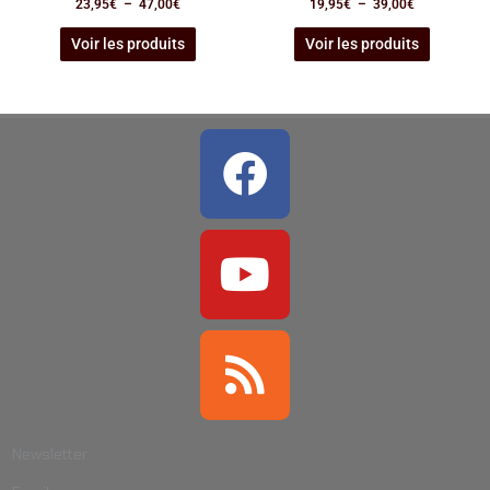
23,95
€
–
47,00
€
19,95
€
–
39,00
€
Voir les produits
Voir les produits
Facebook
Youtube
Rss
Newsletter