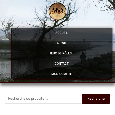
Aller
au
contenu
ACCUEIL
NEWS
JEUX DE RÔLES
CONTACT
MON COMPTE
Recherche
Recherche
pour :