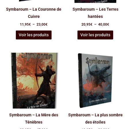
Symbaroum – La Couronne de
Symbaroum – Les Terres
Cuivre
hantées
11,95
€
–
23,00
€
20,95
€
–
40,00
€
Voir les produits
Voir les produits
Plage
Plage
de
de
prix :
prix :
23,95€
19,95€
à
à
47,00€
39,00€
Symbaroum – La Mère des
Symbaroum – La plus sombre
Ténèbres
des étoiles