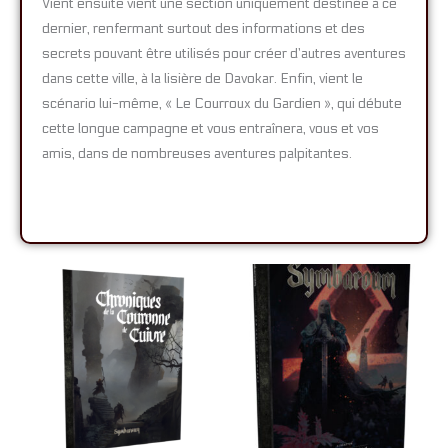
Vient ensuite vient une section uniquement destinée à ce
dernier, renfermant surtout des informations et des
secrets pouvant être utilisés pour créer d’autres aventures
dans cette ville, à la lisière de Davokar. Enfin, vient le
scénario lui-même, « Le Courroux du Gardien », qui débute
cette longue campagne et vous entraînera, vous et vos
amis, dans de nombreuses aventures palpitantes.
Plage
Plage
de
de
prix :
prix :
11,95€
20,95€
à
à
23,00€
40,00€