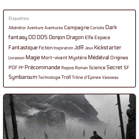
Étiquettes
Dark
Campagne
Albérétor
Aventure
Aventures
Coriolis
fantasy
DD
DD5
Donjon
Dragon
Elfe
Espace
Fantastique
JdR
Kickstarter
Fiction
Inspiration
Jeux
Magie
Médiéval
Mort-vivant
Mystère
Origines
Livraison
Précommande
Secret
PDF
Science
SF
Repos
PP
Roman
Symbaroum
Troll
Technologie
Trône d'Épines
Vaisseau
Page
Page
Page
Page