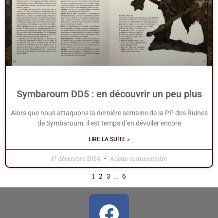
Symbaroum DD5 : en découvrir un peu plus
Alors que nous attaquons la dernière semaine de la PP des Ruines
de Symbaroum, il est temps d’en dévoiler encore
LIRE LA SUITE »
17 décembre 2024
Aucun commentaire
1
2
3
…
6
Facebook
Youtube
Rss