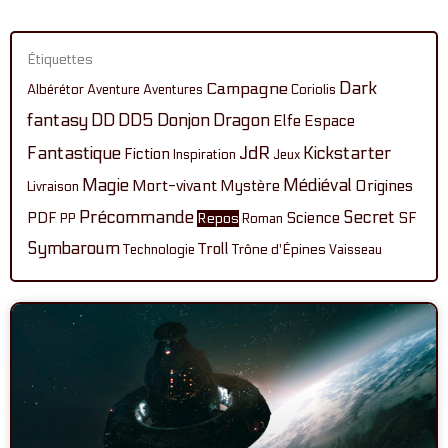
Étiquettes
Dark
Campagne
Albérétor
Aventure
Aventures
Coriolis
fantasy
DD
DD5
Donjon
Dragon
Elfe
Espace
Fantastique
JdR
Kickstarter
Fiction
Inspiration
Jeux
Magie
Médiéval
Mort-vivant
Mystère
Origines
Livraison
Précommande
Secret
PDF
Science
SF
Repos
PP
Roman
Symbaroum
Troll
Technologie
Trône d'Épines
Vaisseau