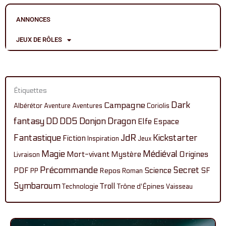
ANNONCES
JEUX DE RÔLES
Étiquettes
Dark
Campagne
Albérétor
Aventure
Aventures
Coriolis
fantasy
DD
DD5
Donjon
Dragon
Elfe
Espace
Fantastique
JdR
Kickstarter
Fiction
Inspiration
Jeux
Magie
Médiéval
Mort-vivant
Mystère
Origines
Livraison
Précommande
Secret
PDF
Science
SF
Repos
PP
Roman
Symbaroum
Troll
Technologie
Trône d'Épines
Vaisseau