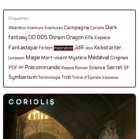
Étiquettes
Dark
Campagne
Albérétor
Aventure
Aventures
Coriolis
fantasy
DD
DD5
Donjon
Dragon
Elfe
Espace
Fantastique
JdR
Kickstarter
Fiction
Inspiration
Jeux
Magie
Médiéval
Mort-vivant
Mystère
Origines
Livraison
Précommande
Secret
PDF
Science
SF
Repos
PP
Roman
Symbaroum
Troll
Technologie
Trône d'Épines
Vaisseau