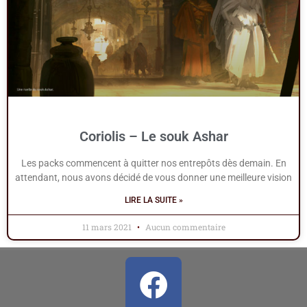
Coriolis – Le souk Ashar
Les packs commencent à quitter nos entrepôts dès demain. En
attendant, nous avons décidé de vous donner une meilleure vision
LIRE LA SUITE »
11 mars 2021
Aucun commentaire
Facebook
Youtube
Rss