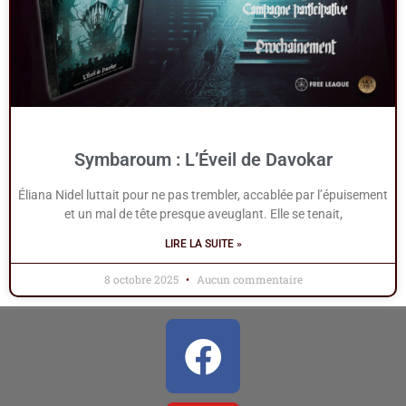
Symbaroum : L’Éveil de Davokar
Éliana Nidel luttait pour ne pas trembler, accablée par l’épuisement
et un mal de tête presque aveuglant. Elle se tenait,
LIRE LA SUITE »
8 octobre 2025
Aucun commentaire
Facebook
Youtube
Rss