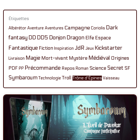
Étiquettes
Dark
Campagne
Albérétor
Aventure
Aventures
Coriolis
fantasy
DD
DD5
Donjon
Dragon
Elfe
Espace
Fantastique
JdR
Kickstarter
Fiction
Inspiration
Jeux
Magie
Médiéval
Mort-vivant
Mystère
Origines
Livraison
Précommande
Secret
PDF
Science
SF
Repos
PP
Roman
Symbaroum
Troll
Technologie
Trône d'Épines
Vaisseau