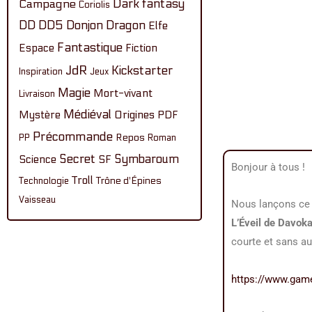
Dark fantasy
Campagne
Coriolis
DD
DD5
Donjon
Dragon
Elfe
Fantastique
Espace
Fiction
JdR
Kickstarter
Inspiration
Jeux
Magie
Mort-vivant
Livraison
Médiéval
Mystère
Origines
PDF
Précommande
Repos
PP
Roman
Secret
Symbaroum
Science
SF
Bonjour à tous !
Troll
Technologie
Trône d'Épines
Vaisseau
Nous lançons c
L’Éveil de Davok
courte et sans a
https://www.gam