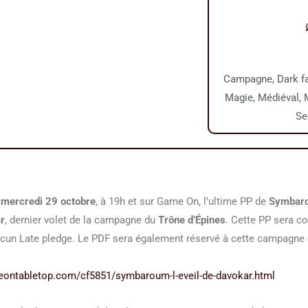
Campagne
,
Dark f
Magie
,
Médiéval
,
Se
e
mercredi 29 octobre
, à 19h et sur Game On, l’ultime PP de
Symbaro
ar
, dernier volet de la campagne du
Trône d’Épines
. Cette PP sera c
ucun Late pledge. Le PDF sera également réservé à cette campagne e
eontabletop.com/cf5851/symbaroum-l-eveil-de-davokar.html