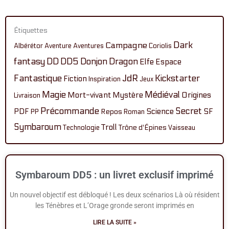
Étiquettes
Dark
Campagne
Albérétor
Aventure
Aventures
Coriolis
fantasy
DD
DD5
Donjon
Dragon
Elfe
Espace
Fantastique
JdR
Kickstarter
Fiction
Inspiration
Jeux
Magie
Médiéval
Mort-vivant
Mystère
Origines
Livraison
Précommande
Secret
PDF
Science
SF
Repos
PP
Roman
Symbaroum
Troll
Technologie
Trône d'Épines
Vaisseau
Page
Page
Page
Page
Page
Symbaroum DD5 : un livret exclusif imprimé
Un nouvel objectif est débloqué ! Les deux scénarios Là où résident
les Ténèbres et L’Orage gronde seront imprimés en
LIRE LA SUITE »