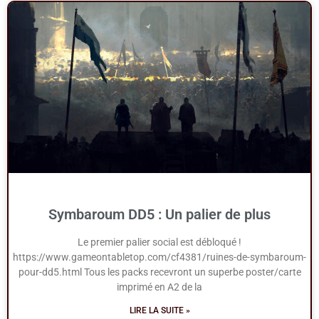
Symbaroum DD5 : Un palier de plus
Le premier palier social est débloqué !
https://www.gameontabletop.com/cf4381/ruines-de-symbaroum-
pour-dd5.html Tous les packs recevront un superbe poster/carte
imprimé en A2 de la
LIRE LA SUITE »