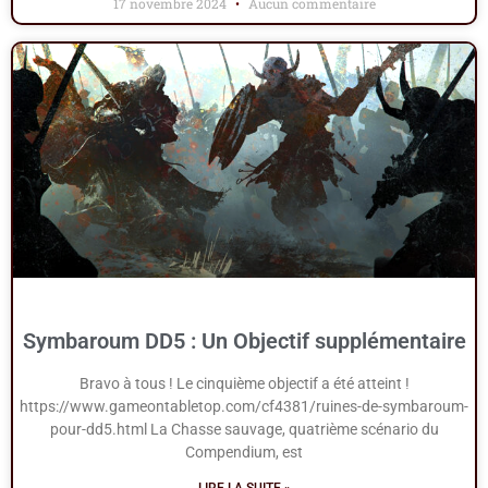
17 novembre 2024
Aucun commentaire
Symbaroum DD5 : Un Objectif supplémentaire
Bravo à tous ! Le cinquième objectif a été atteint !
https://www.gameontabletop.com/cf4381/ruines-de-symbaroum-
pour-dd5.html La Chasse sauvage, quatrième scénario du
Compendium, est
LIRE LA SUITE »