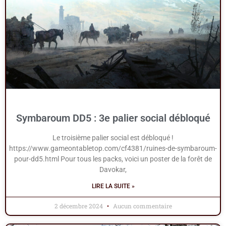
Symbaroum DD5 : 3e palier social débloqué
Le troisième palier social est débloqué !
https://www.gameontabletop.com/cf4381/ruines-de-symbaroum-
pour-dd5.html Pour tous les packs, voici un poster de la forêt de
Davokar,
LIRE LA SUITE »
2 décembre 2024
Aucun commentaire