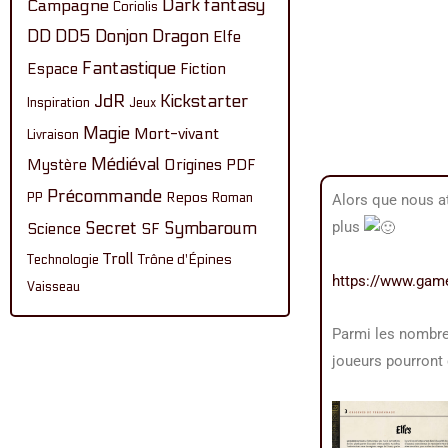
Dark fantasy
Campagne
Coriolis
DD
DD5
Donjon
Dragon
Elfe
Fantastique
Espace
Fiction
JdR
Kickstarter
Inspiration
Jeux
Magie
Mort-vivant
Livraison
Médiéval
Mystère
Origines
PDF
Précommande
Repos
PP
Roman
Alors que nous a
Secret
plus
Symbaroum
Science
SF
Troll
Technologie
Trône d'Épines
https://www.gam
Vaisseau
Parmi les nombre
joueurs pourront c