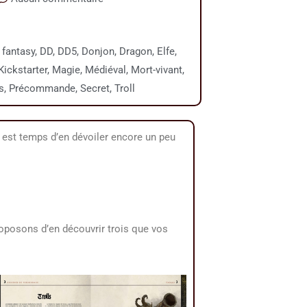
 fantasy
,
DD
,
DD5
,
Donjon
,
Dragon
,
Elfe
,
Kickstarter
,
Magie
,
Médiéval
,
Mort-vivant
,
s
,
Précommande
,
Secret
,
Troll
 est temps d’en dévoiler encore un peu
oposons d’en découvrir trois que vos