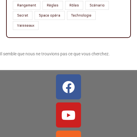
Rangement
Règles
Rôles
Scénario
Secret
Space opéra
Technologie
Vaisseaux
Il semble que nous ne trouvions pas ce que vous cherchez.
Facebook
Youtube
Rss