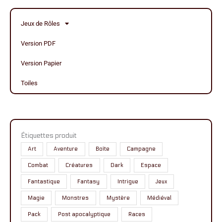
Jeux de Rôles
Version PDF
Version Papier
Toiles
Étiquettes produit
Art
Aventure
Boîte
Campagne
Combat
Créatures
Dark
Espace
Fantastique
Fantasy
Intrigue
Jeux
Magie
Monstres
Mystère
Médiéval
Pack
Post apocalyptique
Races