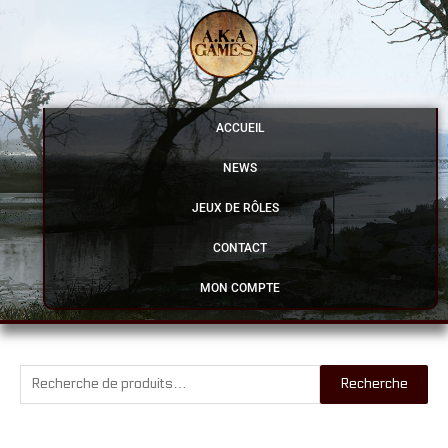
Aller
au
contenu
ACCUEIL
NEWS
JEUX DE RÔLES
CONTACT
MON COMPTE
Recherche
Recherche
pour :