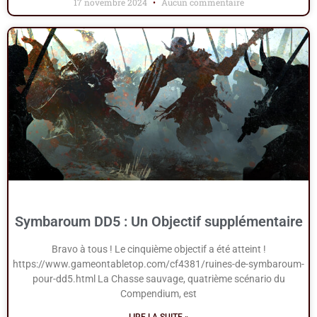
17 novembre 2024
Aucun commentaire
Symbaroum DD5 : Un Objectif supplémentaire
Bravo à tous ! Le cinquième objectif a été atteint !
https://www.gameontabletop.com/cf4381/ruines-de-symbaroum-
pour-dd5.html La Chasse sauvage, quatrième scénario du
Compendium, est
LIRE LA SUITE »