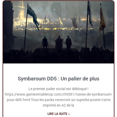
Symbaroum DD5 : Un palier de plus
Le premier palier social est débloqué !
https://www.gameontabletop.com/cf4381/ruines-de-symbaroum-
pour-dd5.html Tous les packs recevront un superbe poster/carte
imprimé en A2 de la
LIRE LA SUITE »