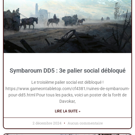
Symbaroum DD5 : 3e palier social débloqué
Le troisième palier social est débloqué !
https://www.gameontabletop.com/cf4381/ruines-de-symbaroum-
pour-dd5.html Pour tous les packs, voici un poster de la forêt de
Davokar,
LIRE LA SUITE »
2 décembre 2024
Aucun commentaire