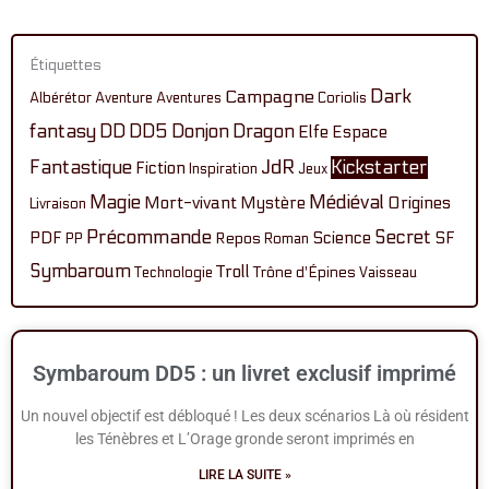
Étiquettes
Dark
Campagne
Albérétor
Aventure
Aventures
Coriolis
fantasy
DD
DD5
Donjon
Dragon
Elfe
Espace
Fantastique
JdR
Kickstarter
Fiction
Inspiration
Jeux
Magie
Médiéval
Mort-vivant
Mystère
Origines
Livraison
Précommande
Secret
PDF
Science
SF
Repos
PP
Roman
Symbaroum
Troll
Technologie
Trône d'Épines
Vaisseau
Page
Page
Page
Page
Symbaroum DD5 : un livret exclusif imprimé
Un nouvel objectif est débloqué ! Les deux scénarios Là où résident
les Ténèbres et L’Orage gronde seront imprimés en
LIRE LA SUITE »