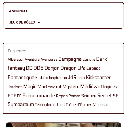
ANNONCES
JEUX DE RÔLES
Étiquettes
Dark
Campagne
Albérétor
Aventure
Aventures
Coriolis
fantasy
DD
DD5
Donjon
Dragon
Elfe
Espace
Fantastique
JdR
Kickstarter
Fiction
Inspiration
Jeux
Magie
Médiéval
Mort-vivant
Mystère
Origines
Livraison
Précommande
Secret
PDF
Science
SF
Repos
PP
Roman
Symbaroum
Troll
Technologie
Trône d'Épines
Vaisseau