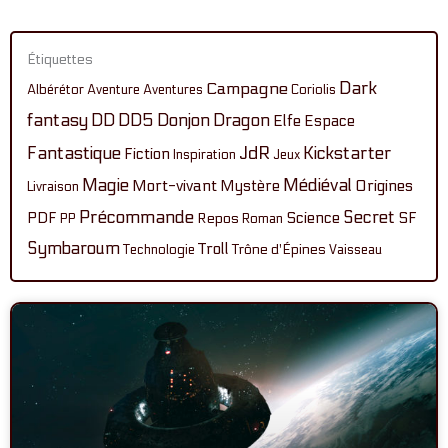
Étiquettes
Dark
Campagne
Albérétor
Aventure
Aventures
Coriolis
fantasy
DD
DD5
Donjon
Dragon
Elfe
Espace
Fantastique
JdR
Kickstarter
Fiction
Inspiration
Jeux
Magie
Médiéval
Mort-vivant
Mystère
Origines
Livraison
Précommande
Secret
PDF
Science
SF
Repos
PP
Roman
Symbaroum
Troll
Technologie
Trône d'Épines
Vaisseau