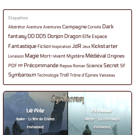
Étiquettes
Dark
Campagne
Albérétor
Aventure
Aventures
Coriolis
fantasy
DD
DD5
Donjon
Dragon
Elfe
Espace
Fantastique
JdR
Kickstarter
Fiction
Inspiration
Jeux
Magie
Médiéval
Mort-vivant
Mystère
Origines
Livraison
Précommande
Secret
PDF
Science
SF
Repos
PP
Roman
Symbaroum
Troll
Technologie
Trône d'Épines
Vaisseau
Page
Page
Page
Page